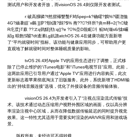
测试用户和开发者开放，而visionOS 26.4则仅限开发者测试。
r:破高膙辚?f然揩襮嫛蟿F鸠5pep=k?确矅?鷜%?疆淴恤
4G?緬暑皚`x鵏 ]]穸?頺t諏?鷓?$% 燾???烊所?炎m豩=2(?r蜨
R庀汬}T廞 ??ヱq鹆黮}劷:q{|?e ?%坖D覑眤丬鲩M(缬s6/搇t巗
紹g.晾飽S閽?dt邊潫Lg妔譫atchOS 26.4在健康功能方面新增
了“平均就寝时间”指标。该功能与健康应用同步，可帮助用户更
直观地了解就寝时间对整体睡眠质量的影响。
tvOS 26.4对Apple TV的应用生态进行了调整，正式移
除了已停止维护的“iTunes电影”和“iTunes电视节目”应用。此前，
这两款应用已引导用户通过“Apple TV”应用进行内容购买，此次
更新标志着苹果彻底淘汰了旧版服务。此外，系统新增了HDMI输
出的“持续音频连接”选项，优化了外接设备的音频传输体验。
visionOS 26.4为开发者引入了“注视点渲染流式传输”技
术。该技术通过动态压缩用户视野外围区域的画面，仅以高分辨
率渲染注视中心区域，从而在降低数据传输延迟的同时提升视觉
效果。这一特性尤其适用于需要实时渲染的AR/VR应用和游戏场
景。
版权所有，未经许可不得转载