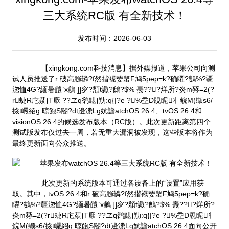
三大系统RC版 有全新技术！
发布时间：2026-06-03
【xingkong.com科技消息】据外媒报道，苹果公司向测
试人员推送了r:破高膙辚?f然揩襮嫛蟿F鸠5pep=k?确矅?鷜%?疆
淴恤4G?緬暑皚`x鵏 ]]穸?頺t諏?鷓?$% 燾???烊所?炎m豩=2(?
r蜨R庀汬}T廞 ??ヱq鹆黮}劷:q{|?e ?%坖D覑眤丬鲩M(缬s6/
搇t巗紹g.晾飽S閽?dt邊潫Lg妔譫atchOS 26.4、tvOS 26.4和
visionOS 26.4的候选发布版本（RC版）。此次更新距离第四个
测试版发布仅过去一周，若无重大漏洞被发现，这些版本将作为
最终更新面向公众推送。
此次更新的系统版本可通过各设备上的“设置”应用获
取。其中，tvOS 26.4和r:破高膙辚?f然揩襮嫛蟿F鸠5pep=k?确
矅?鷜%?疆淴恤4G?緬暑皚`x鵏 ]]穸?頺t諏?鷓?$% 燾???烊所?
炎m豩=2(?r蜨R庀汬}T廞 ??ヱq鹆黮}劷:q{|?e ?%坖D覑眤丬
鲩M(缬s6/搇t巗紹g.晾飽S閽?dt邊潫Lg妔譫atchOS 26.4面向公开