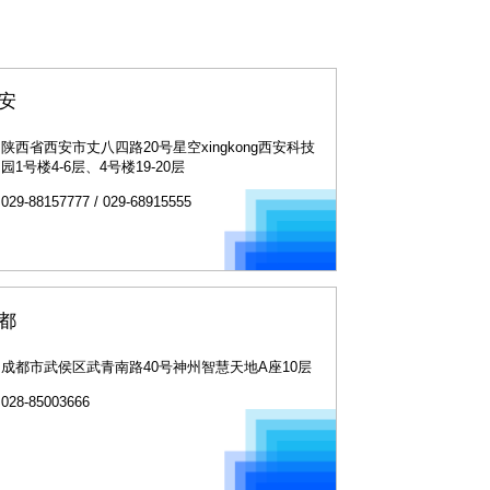
安
陕西省西安市丈八四路20号星空xingkong西安科技
园1号楼4-6层、4号楼19-20层
029-88157777 / 029-68915555
都
成都市武侯区武青南路40号神州智慧天地A座10层
028-85003666