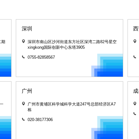
深圳
西
二期
深圳市南山区沙河街道东方社区深湾二路82号星空
xingkong国际创新中心东塔3905
0755-82858567
广州
成
园一
广州市黄埔区科学城科学大道247号总部经济区A7
栋
020-38177306