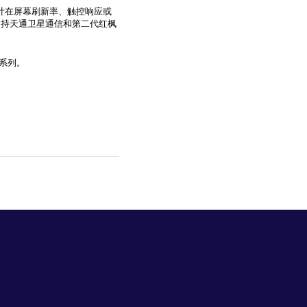
该机预计在屏幕刷新率、触控响应或
，并支持天通卫星通信和第二代红枫
系列。